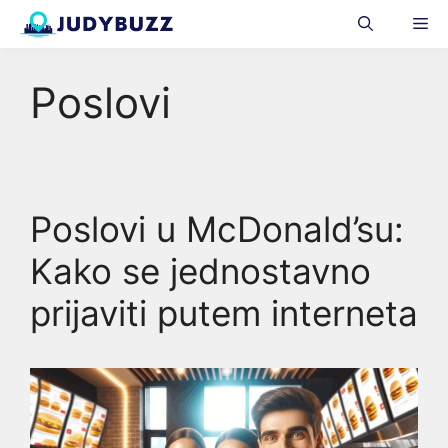
Skip
Me
to
content
Poslovi
Poslovi u McDonald’su:
Kako se jednostavno
prijaviti putem interneta