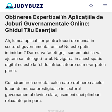
Skip
Me
to
content
Obținerea Expertizei în Aplicațiile de
Joburi Guvernamentale Online:
Ghidul Tău Esențial
Ah, lumea aplicatiilor pentru locuri de munca in
sectorul guvernamental online! Nu este putin
intimidant? Dar nu va faceti griji, suntem aici sa va
ajutam sa intelegeti totul. Navigarea in acest spatiu
digital nu este la fel de infricosatoare cum s-ar putea
parea.
Cu indrumarea corecta, calea catre obtinerea acelor
locuri de munca prestigioase in sectorul
guvernamental devine clara, asemeni unei plimbari
relaxante prin parc.
ADVERTISEMENT