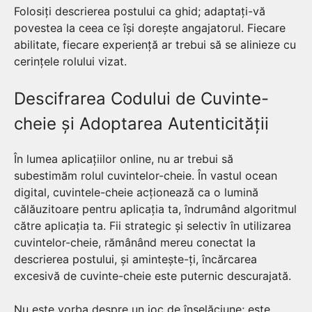
Folosiți descrierea postului ca ghid; adaptați-vă
povestea la ceea ce își dorește angajatorul. Fiecare
abilitate, fiecare experiență ar trebui să se alinieze cu
cerințele rolului vizat.
Descifrarea Codului de Cuvinte-
cheie și Adoptarea Autenticității
În lumea aplicațiilor online, nu ar trebui să
subestimăm rolul cuvintelor-cheie. În vastul ocean
digital, cuvintele-cheie acționează ca o lumină
călăuzitoare pentru aplicația ta, îndrumând algoritmul
către aplicația ta. Fii strategic și selectiv în utilizarea
cuvintelor-cheie, rămânând mereu conectat la
descrierea postului, și amintește-ți, încărcarea
excesivă de cuvinte-cheie este puternic descurajată.
Nu este vorba despre un joc de înșelăciune; este