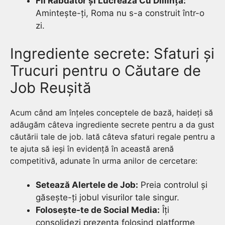
Fii Răbdător și Lucrează Cu Diliință:
Amintește-ți, Roma nu s-a construit într-o
zi.
Ingrediente secrete: Sfaturi și
Trucuri pentru o Căutare de
Job Reușită
Acum când am înțeles conceptele de bază, haideți să
adăugăm câteva ingrediente secrete pentru a da gust
căutării tale de job. Iată câteva sfaturi regale pentru a
te ajuta să ieși în evidență în această arenă
competitivă, adunate în urma anilor de cercetare:
Setează Alertele de Job:
Preia controlul și
găsește-ți jobul visurilor tale singur.
Folosește-te de Social Media:
Îți
consolidezi prezența folosind platforme