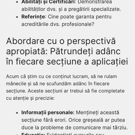
Abilități și Certificări
: Demonstrarea
abilităților dvs. și a pregătirii specializate.
Referințe
: Cine poate garanta pentru
acreditările dvs. profesionale?
Abordare cu o perspectivă
apropiată: Pătrundeți adânc
în fiecare secțiune a aplicației
Acum că știm cu ce conținut lucram, să ne rulam
mânecile și să ne scufundăm adânc în fiecare
secțiune. Aceste secțiuni ar trebui să fie completate
cu atenție și precizie:
Informații personale:
Mențineți această
secțiune fără erori. Orice greșeală ar putea
duce la probleme de comunicare mai târziu.
Educație:
Evidențiați cursurile sau