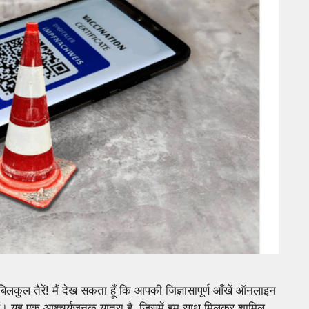
कुल तैरें! मैं देख सकता हूँ कि आपकी जिज्ञासापूर्ण आँखें ऑनलाइन
हैं। यह एक आश्चर्यजनक यात्रा है, जिसमें हम साथ मिलकर शामिल