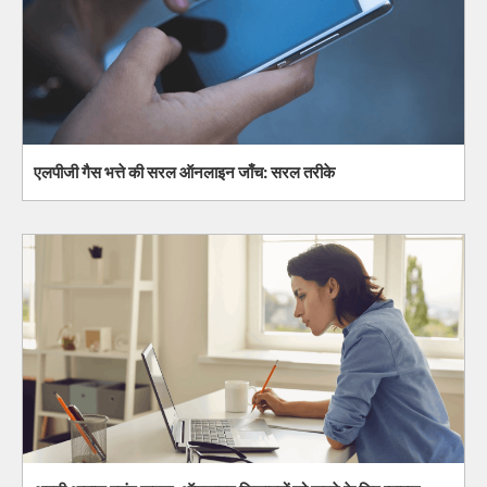
एलपीजी गैस भत्ते की सरल ऑनलाइन जाँच: सरल तरीके