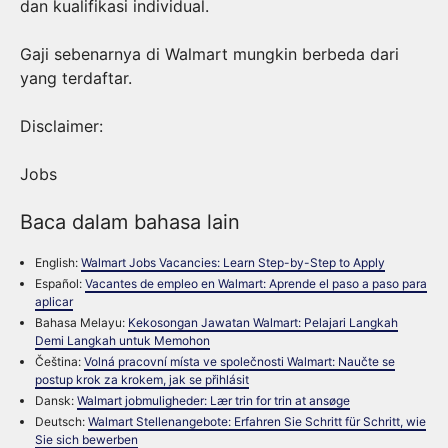
dan kualifikasi individual.
Gaji sebenarnya di Walmart mungkin berbeda dari
yang terdaftar.
Disclaimer:
Jobs
Baca dalam bahasa lain
English:
Walmart Jobs Vacancies: Learn Step-by-Step to Apply
Español:
Vacantes de empleo en Walmart: Aprende el paso a paso para
aplicar
Bahasa Melayu:
Kekosongan Jawatan Walmart: Pelajari Langkah
Demi Langkah untuk Memohon
Čeština:
Volná pracovní místa ve společnosti Walmart: Naučte se
postup krok za krokem, jak se přihlásit
Dansk:
Walmart jobmuligheder: Lær trin for trin at ansøge
Deutsch:
Walmart Stellenangebote: Erfahren Sie Schritt für Schritt, wie
Sie sich bewerben