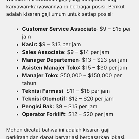
karyawan-karyawannya di berbagai posisi. Berikut
adalah kisaran gaji umum untuk setiap posisi:
Customer Service Associate
: $9 – $15 per
jam
Kasir
: $9 – $13 per jam
Sales Associate
: $9 – $14 per jam
Manager Departemen
: $13 – $23 per jam
Asisten Manajer Toko
: $15 – $30 per jam
Manajer Toko
: $50,000 – $150,000 per
tahun
Teknisi Farmasi
: $11 – $18 per jam
Teknisi Otomotif
: $12 – $20 per jam
Pengisi Rak
: $9 – $15 per jam
Operator Forklift
: $12 – $20 per jam
Mohon dicatat bahwa ini adalah kisaran gaji
perkiraan dan dapat bervariasi berdasarkan lokasi,