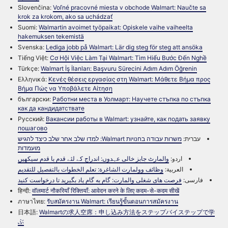
Slovenčina:
Voľné pracovné miesta v obchode Walmart: Naučte sa
krok za krokom, ako sa uchádzať
Suomi:
Walmartin avoimet työpaikat: Opiskele vaihe vaiheelta
hakemuksen tekemistä
Svenska:
Lediga jobb på Walmart: Lär dig steg för steg att ansöka
Tiếng Việt:
Cơ Hội Việc Làm Tại Walmart: Tìm Hiểu Bước Đến Nghề
Türkçe:
Walmart İş İlanları: Başvuru Sürecini Adım Adım Öğrenin
Ελληνικά:
Κενές θέσεις εργασίας στη Walmart: Μάθετε Βήμα προς
Βήμα Πώς να Υποβάλετε Αίτηση
български:
Работни места в Уолмарт: Научете стъпка по стъпка
как да кандидатствате
Русский:
Вакансии работы в Walmart: узнайте, как подать заявку
пошагово
עברית:
משרות עבודה בחנויות Walmart: למדו שלב אחר שלב כיצד להגיש
מועמדות
اردو:
والمارٹ جابز خالی عہدوں: اندراج کے لئے قدم با قدم سیکھیں
العربية:
وظائف وولمارت الشاغرة: تعلم الخطوات بالتفصيل للتقديم
فارسی:
فرصت های شغلی والمارت: گام به گام یاد بگیرید تا درخواست کنید
हिन्दी:
वॉलमार्ट नौकरियाँ रिक्तियाँ: आवेदन करने के लिए कदम-से-कदम सीखें
ภาษาไทย:
รับสมัครงาน Walmart: เรียนรู้ขั้นตอนการสมัครงาน
日本語:
Walmartの求人空席：申し込み方法をステップバイステップで学
ぶ