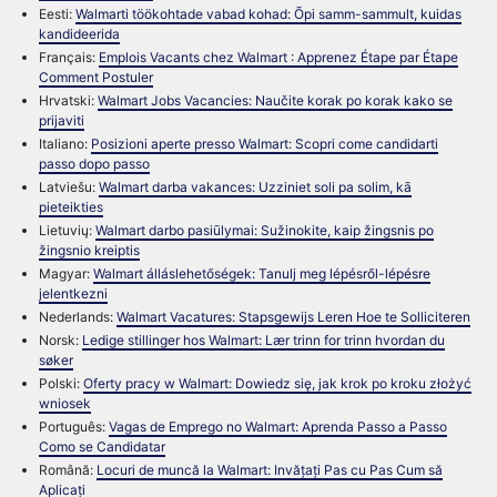
Eesti:
Walmarti töökohtade vabad kohad: Õpi samm-sammult, kuidas
kandideerida
Français:
Emplois Vacants chez Walmart : Apprenez Étape par Étape
Comment Postuler
Hrvatski:
Walmart Jobs Vacancies: Naučite korak po korak kako se
prijaviti
Italiano:
Posizioni aperte presso Walmart: Scopri come candidarti
passo dopo passo
Latviešu:
Walmart darba vakances: Uzziniet soli pa solim, kā
pieteikties
Lietuvių:
Walmart darbo pasiūlymai: Sužinokite, kaip žingsnis po
žingsnio kreiptis
Magyar:
Walmart álláslehetőségek: Tanulj meg lépésről-lépésre
jelentkezni
Nederlands:
Walmart Vacatures: Stapsgewijs Leren Hoe te Solliciteren
Norsk:
Ledige stillinger hos Walmart: Lær trinn for trinn hvordan du
søker
Polski:
Oferty pracy w Walmart: Dowiedz się, jak krok po kroku złożyć
wniosek
Português:
Vagas de Emprego no Walmart: Aprenda Passo a Passo
Como se Candidatar
Română:
Locuri de muncă la Walmart: Invățați Pas cu Pas Cum să
Aplicați