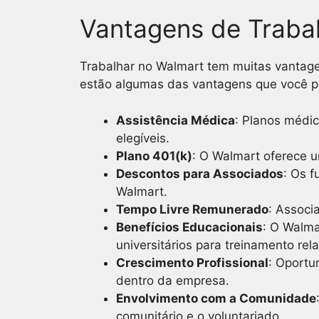
Vantagens de Traba
Trabalhar no Walmart tem muitas vantag
estão algumas das vantagens que você p
Assistência Médica
: Planos médic
elegíveis.
Plano 401(k)
: O Walmart oferece 
Descontos para Associados
: Os 
Walmart.
Tempo Livre Remunerado
: Associ
Benefícios Educacionais
: O Walma
universitários para treinamento rel
Crescimento Profissional
: Oportu
dentro da empresa.
Envolvimento com a Comunidade
comunitário e o voluntariado.